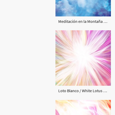
Meditación en la Montaña / Meditation in the Mountain by Susana Mazzarino
Loto Blanco / White Lotus by Susana Mazzarino