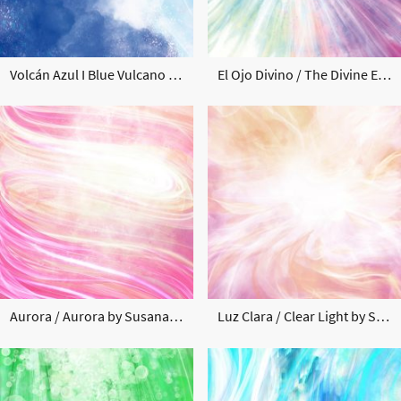
Volcán Azul I Blue Vulcano by Susana Mazzarino
El Ojo Divino / The Divine Eye by Susana Mazzarino
Aurora / Aurora by Susana Mazzarino
Luz Clara / Clear Light by Susana Mazzarino