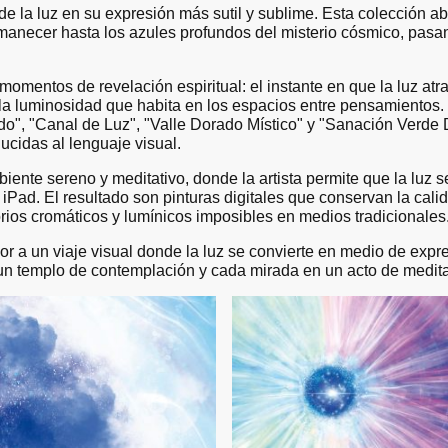
de la luz en su expresión más sutil y sublime. Esta colección 
manecer hasta los azules profundos del misterio cósmico, pasa
momentos de revelación espiritual: el instante en que la luz atr
, la luminosidad que habita en los espacios entre pensamientos.
rado", "Canal de Luz", "Valle Dorado Místico" y "Sanación Verd
ucidas al lenguaje visual.
ente sereno y meditativo, donde la artista permite que la luz 
iPad. El resultado son pinturas digitales que conservan la calid
rios cromáticos y lumínicos imposibles en medios tradicionales
or a un viaje visual donde la luz se convierte en medio de expre
n templo de contemplación y cada mirada en un acto de medita