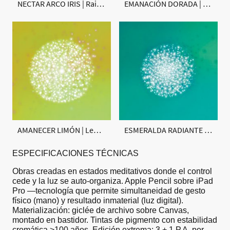
NECTAR ARCO IRIS | Rainbow Nectar
EMANACIÓN DORADA | Golden Emanation
AMANECER LIMÓN | Lemon Dawn
ESMERALDA RADIANTE | Radiant Emerald
ESPECIFICACIONES TÉCNICAS
Obras creadas en estados meditativos donde el control
cede y la luz se auto-organiza. Apple Pencil sobre iPad
Pro —tecnología que permite simultaneidad de gesto
físico (mano) y resultado inmaterial (luz digital).
Materialización: giclée de archivo sobre Canvas,
montado en bastidor. Tintas de pigmento con estabilidad
cromática >100 años. Edición extrema: 3 + 1 P.A. por